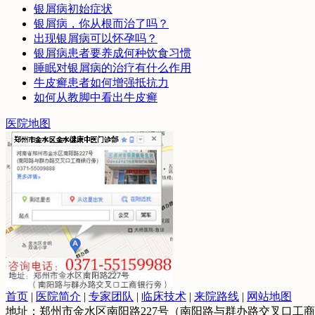
银屑病初始症状
银屑病，你从根而治了吗？
出现银屑病可以怀孕吗？
银屑病患者要养成何种饮食习惯
睡眠对银屑病的治疗有什么作用
牛皮癣患者如何增强抵抗力
如何从教脚中看出牛皮癣
医院地图
首页
|
医院简介
|
专家团队
|
临床技术
|
来院路线
|
网站地图
地址：郑州市金水区南阳路227号（南阳路与群办路交叉口工