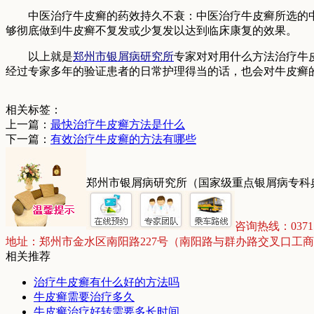
中医治疗牛皮癣的药效持久不衰：中医治疗牛皮癣所选的中
够彻底做到牛皮癣不复发或少复发以达到临床康复的效果。
以上就是
郑州市银屑病研究所
专家对对用什么方法治疗牛
经过专家多年的验证患者的日常护理得当的话，也会对牛皮癣
相关标签：
上一篇：
最快治疗牛皮癣方法是什么
下一篇：
有效治疗牛皮癣的方法有哪些
郑州市银屑病研究所（国家级重点银屑病专科
咨询热线：03715
地址：郑州市金水区南阳路227号（南阳路与群办路交叉口工
相关推荐
治疗牛皮癣有什么好的方法吗
牛皮癣需要治疗多久
牛皮癣治疗好转需要多长时间