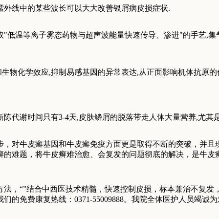
紫外线中的某些波长可以大大改善银屑病皮损症状.
"低温等离子雾态药物与超声波能量快速传导、渗进"的手艺,集
生物化学效应,抑制易感基因的异常表达,从正面影响机体抗原的作
新陈代谢时间只有3-4天,皮肤鳞屑的脱落带走人体大量营养,尤
，对牛皮癣基因和牛皮癣免疫方面更是取得不断的突破，并且
癣的难题，将牛皮癣难治愈、会复发的问题彻底的解决，是牛皮癣
方法，“”结合中西医技术精髓，快速控制皮损，标本兼治不复发
免费康复热线：0371-55009888。我院全体医护人员竭诚