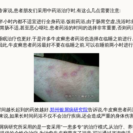
家说,患者朋友们采用中药浴治疗时,有这么几点需要注意:
小时内都不适宜进行全身药浴.饭前药浴,由于肠胃空虚,洗浴时出
起胃肠不适,甚至恶心呕吐.患者药浴的时间的选择非常重要,否则药
睡眠治疗也更好.于是许多牛皮癣患者药浴也选择在临睡之前进行
因此,牛皮癣患者药浴最好不要在临睡之前,可以在睡前两小时进行
时间越长起到的药效越好.
郑州银屑病研究院
告诉说,牛皮癣患者药
来说,如果长时间药浴不仅不会治疗疾病,还会造成严重的身体伤害
银屑病研究所采用的是一套采用"一患多专"的治疗模式,从治疗、