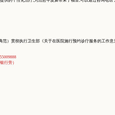
供的个性化治疗,为治愈牛皮廯带来了福音,可以通过咨询电话 ,专
典范）贯彻执行卫生部《关于在医院施行预约诊疗服务的工作意
5009888
商银行旁）