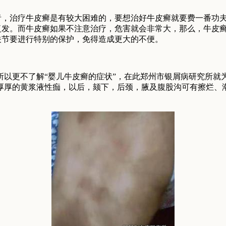
治疗牛皮癣是有较大困难的，要想治好牛皮癣就要费一番功夫
复发。而牛皮癣如果不注意治疗，危害就会非常大，那么，牛皮
关节要进行特别的保护，免得造成更大的不便。
更不了解“婴儿牛皮癣的症状”，在此郑州市银屑病研究所就
厚厚的黄浆液性痂，以后，颏下，后颈，腋及腹股沟可有擦烂、