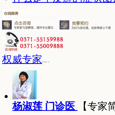
权威专家
杨淑莲 门诊医
【专家