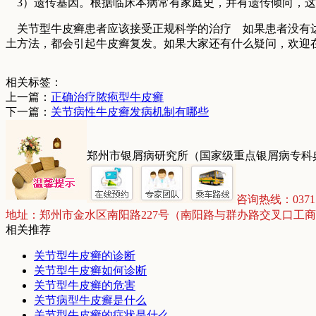
3）遗传基因。根据临床本病常有家庭史，并有遗传倾向
关节型牛皮癣患者应该接受正规科学的治疗 如果患者没有达
土方法，都会引起牛皮癣复发。如果大家还有什么疑问，欢迎
相关标签：
上一篇：
正确治疗脓疱型牛皮癣
下一篇：
关节病性牛皮癣发病机制有哪些
郑州市银屑病研究所（国家级重点银屑病专科
咨询热线：03715
地址：郑州市金水区南阳路227号（南阳路与群办路交叉口工
相关推荐
关节型牛皮癣的诊断
关节型牛皮癣如何诊断
关节型牛皮癣的危害
关节病型牛皮癣是什么
关节型牛皮癣的症状是什么